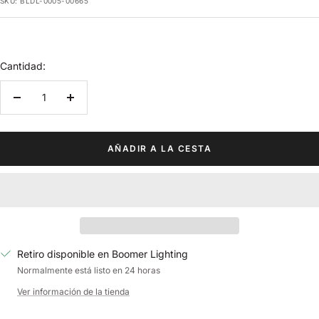
SKU:
BLDL-0005-00665
venta
Cantidad:
Decrecer
Aumentar
cantidad
cantidad
AÑADIR A LA CESTA
Retiro disponible en Boomer Lighting
Normalmente está listo en 24 horas
Ver información de la tienda