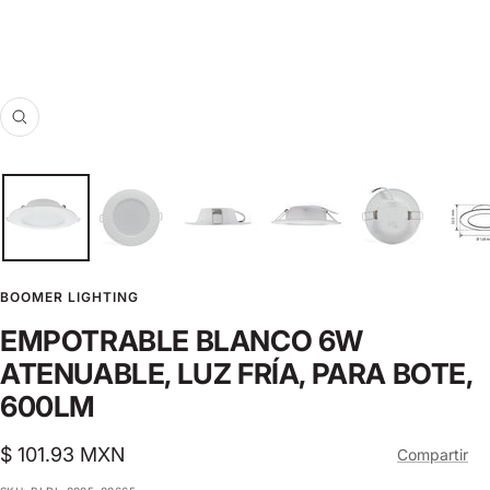
Zoom
BOOMER LIGHTING
EMPOTRABLE BLANCO 6W
ATENUABLE, LUZ FRÍA, PARA BOTE,
600LM
Precio
$ 101.93 MXN
Compartir
de