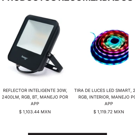
REFLECTOR INTELIGENTE 30W,
TIRA DE LUCES LED SMART, 
2400LM, RGB, BT, MANEJO POR
RGB, INTERIOR, MANEJO P
APP
APP
Precio
Precio
$ 1,103.44 MXN
$ 1,119.72 MXN
de
de
venta
venta