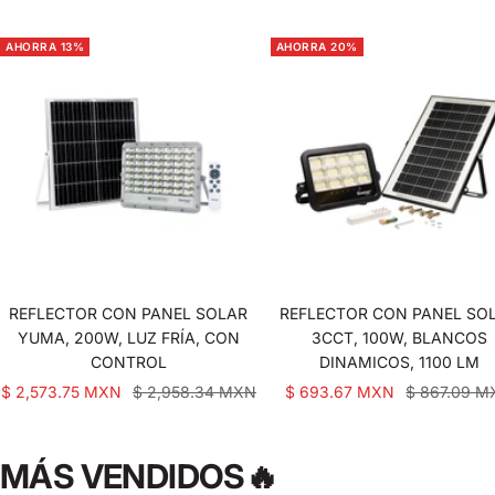
AHORRA 13%
AHORRA 20%
REFLECTOR CON PANEL SOLAR
REFLECTOR CON PANEL SO
YUMA, 200W, LUZ FRÍA, CON
3CCT, 100W, BLANCOS
CONTROL
DINAMICOS, 1100 LM
Precio
Precio
Precio
Precio
$ 2,573.75 MXN
$ 2,958.34 MXN
$ 693.67 MXN
$ 867.09 
de
normal
de
normal
venta
venta
MÁS VENDIDOS🔥