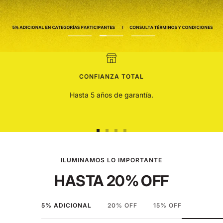
Ir
Ir
Ir
a
a
a
la
la
la
diapositiva
CONFIANZA TOTAL
diapositiva
diapositiva
1
2
3
Hasta 5 años de garantía.
Ir
Ir
Ir
Ir
a
a
a
a
la
la
la
la
ILUMINAMOS LO IMPORTANTE
diapositiva
diapositiva
diapositiva
diapositiva
HASTA 20% OFF
1
2
3
4
5% ADICIONAL
20% OFF
15% OFF