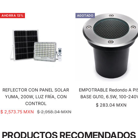
AHORRA 13%
AGOTADO
REFLECTOR CON PANEL SOLAR
EMPOTRABLE Redondo A PI
YUMA, 200W, LUZ FRÍA, CON
BASE GU10, 6.5W, 100-240
CONTROL
Precio
$ 283.04 MXN
Precio
Precio
$ 2,573.75 MXN
$ 2,958.34 MXN
de
de
normal
venta
venta
PRODUCTOS RECOMENDADOS