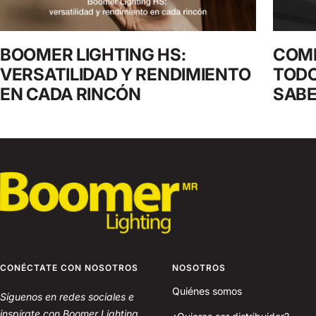
BOOMER LIGHTING HS:
COMP
VERSATILIDAD Y RENDIMIENTO
TODO
EN CADA RINCÓN
SAB
CONÉCTATE CON NOSOTROS
NOSOTROS
Quiénes somos
Síguenos en redes sociales e
inspírate con Boomer Lighting.