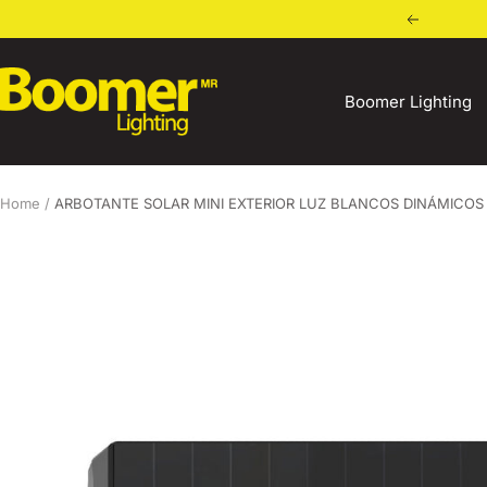
Skip
Previous
to
content
Boomer
Boomer Lighting
Lighting
Home
ARBOTANTE SOLAR MINI EXTERIOR LUZ BLANCOS DINÁMICOS