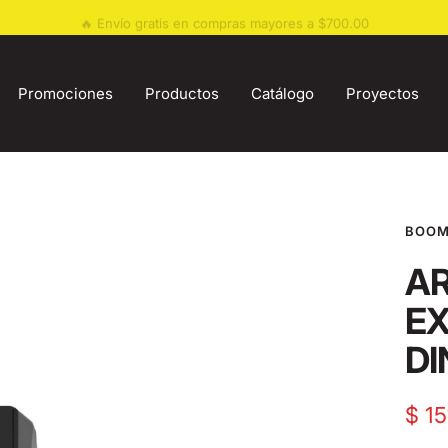
🔥 Envío gratis en compras mayores a $700.00
Promociones
Productos
Catálogo
Proyectos
BOOM
AR
EX
D
Sale
$ 1