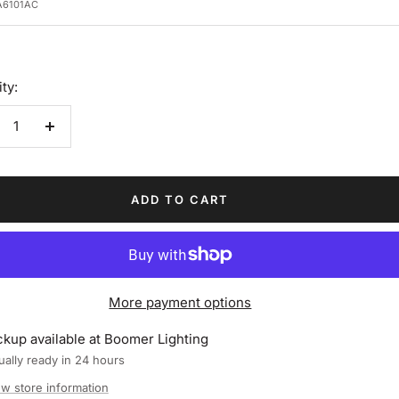
e
A6101AC
ty:
crease
Increase
antity
quantity
ADD TO CART
More payment options
ckup available at Boomer Lighting
ally ready in 24 hours
ew store information