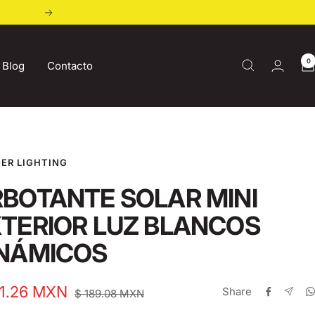
Next
0
Blog
Contacto
ER LIGHTING
BOTANTE SOLAR MINI
TERIOR LUZ BLANCOS
INÁMICOS
51.26 MXN
Share
Regular
$ 189.08 MXN
price