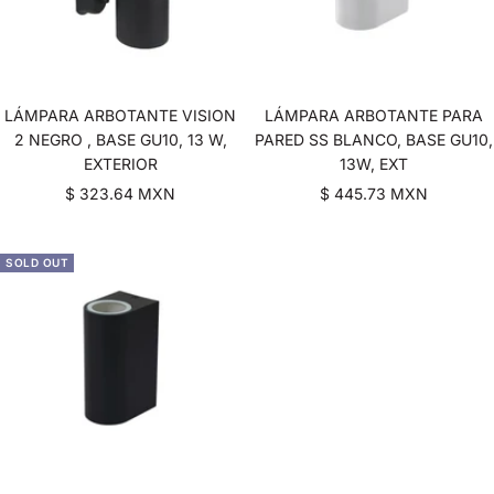
LÁMPARA ARBOTANTE VISION
LÁMPARA ARBOTANTE PARA
2 NEGRO , BASE GU10, 13 W,
PARED SS BLANCO, BASE GU10,
EXTERIOR
13W, EXT
Sale
Sale
$ 323.64 MXN
$ 445.73 MXN
price
price
SOLD OUT