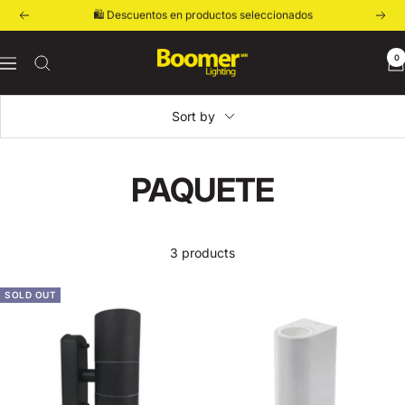
🛍️ Descuentos en productos seleccionados
Skip
Previous
Next
to
content
Boomer
0
Navigation
Lighting
Sort by
PAQUETE
3 products
SOLD OUT